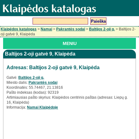
Klaipėdos katalogas
>
Namai
>
Pakrantės sodai
>
Baltijos 2-oji g.
> Baltijos 2-
oji gatvė 9, Klaipėda
MENIU
Baltijos 2-oji gatvė 9, Klaipėda
Adresas: Baltijos 2-oji gatvė 9, Klaipėda
Gatvė:
Baltijos 2-oji g.
Miesto dalis:
Pakrantės sodai
Koordinatės: 55.74467, 21.13816
Pašto indeksas (kodas): 92319
Artimiausias pašto skyrius: Klaipėdos centrinis paštas (adresas: Liepų g.
16, Klaipėda)
Informacija:
Namai Klaipėdoje