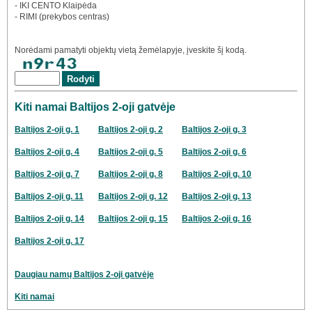
- IKI CENTO Klaipėda
- RIMI (prekybos centras)
Norėdami pamatyti objektų vietą žemėlapyje, įveskite šį kodą.
Kiti namai Baltijos 2-oji gatvėje
Baltijos 2-oji g. 1
Baltijos 2-oji g. 2
Baltijos 2-oji g. 3
Baltijos 2-oji g. 4
Baltijos 2-oji g. 5
Baltijos 2-oji g. 6
Baltijos 2-oji g. 7
Baltijos 2-oji g. 8
Baltijos 2-oji g. 10
Baltijos 2-oji g. 11
Baltijos 2-oji g. 12
Baltijos 2-oji g. 13
Baltijos 2-oji g. 14
Baltijos 2-oji g. 15
Baltijos 2-oji g. 16
Baltijos 2-oji g. 17
Daugiau namų Baltijos 2-oji gatvėje
Kiti namai