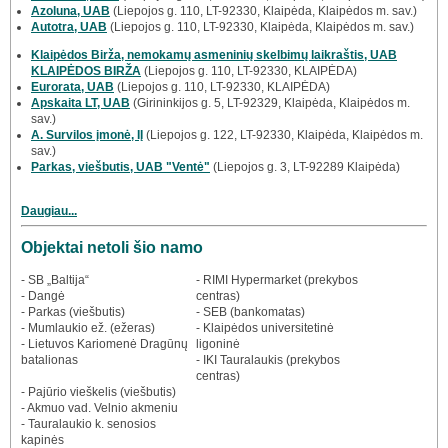
Azoluna, UAB
(Liepojos g. 110, LT-92330, Klaipėda, Klaipėdos m. sav.)
Autotra, UAB
(Liepojos g. 110, LT-92330, Klaipėda, Klaipėdos m. sav.)
Klaipėdos Birža, nemokamų asmeninių skelbimų laikraštis, UAB
KLAIPĖDOS BIRŽA
(Liepojos g. 110, LT-92330, KLAIPĖDA)
Eurorata, UAB
(Liepojos g. 110, LT-92330, KLAIPĖDA)
Apskaita LT, UAB
(Girininkijos g. 5, LT-92329, Klaipėda, Klaipėdos m.
sav.)
A. Survilos įmonė, IĮ
(Liepojos g. 122, LT-92330, Klaipėda, Klaipėdos m.
sav.)
Parkas, viešbutis, UAB "Ventė"
(Liepojos g. 3, LT-92289 Klaipėda)
Daugiau...
Objektai netoli šio namo
- SB „Baltija“
- RIMI Hypermarket (prekybos
- Dangė
centras)
- Parkas (viešbutis)
- SEB (bankomatas)
- Mumlaukio ež. (ežeras)
- Klaipėdos universitetinė
- Lietuvos Kariomenė Dragūnų
ligoninė
batalionas
- IKI Tauralaukis (prekybos
centras)
- Pajūrio vieškelis (viešbutis)
- Akmuo vad. Velnio akmeniu
- Tauralaukio k. senosios
kapinės