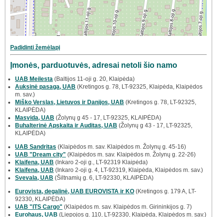
Padidinti žemėlapį
Įmonės, parduotuvės, adresai netoli šio namo
UAB Meilesta
(Baltijos 11-oji g. 20, Klaipėda)
Auksinė pasaga, UAB
(Kretingos g. 78, LT-92325, Klaipėda, Klaipėdos
m. sav.)
Miško Verslas, Lietuvos ir Danijos, UAB
(Kretingos g. 78, LT-92325,
KLAIPĖDA)
Masvida, UAB
(Žolynų g 45 - 17, LT-92325, KLAIPĖDA)
Buhalterinė Apskaita ir Auditas, UAB
(Žolynų g 43 - 17, LT-92325,
KLAIPĖDA)
UAB Sandritas
(Klaipėdos m. sav. Klaipėdos m. Žolynų g. 45-16)
UAB "Dream city"
(Klaipėdos m. sav. Klaipėdos m. Žolynų g. 22-26)
Klaifena, UAB
(Inkaro 2-oji g., LT-92319 Klaipėda)
Klaifena, UAB
(Inkaro 2-oji g. 4, LT-92319, Klaipėda, Klaipėdos m. sav.)
Svevala, UAB
(Šiltnamių g. 6, LT-92330, KLAIPĖDA)
Eurovista, degalinė, UAB EUROVISTA ir KO
(Kretingos g. 179 A, LT-
92330, KLAIPĖDA)
UAB "ITS Cargo"
(Klaipėdos m. sav. Klaipėdos m. Girininkijos g. 7)
Eurohaus, UAB
(Liepojos g. 110, LT-92330, Klaipėda, Klaipėdos m. sav.)