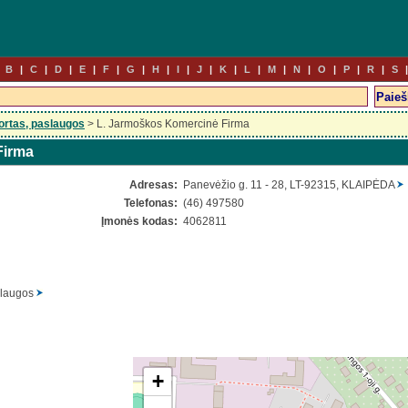
B
C
D
E
F
G
H
I
J
K
L
M
N
O
P
R
S
ortas, paslaugos
> L. Jarmoškos Komercinė Firma
Firma
Adresas:
Panevėžio g. 11 - 28, LT-92315, KLAIPĖDA
Telefonas:
(46) 497580
Įmonės kodas:
4062811
slaugos
+