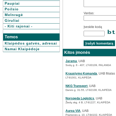
Paupiai
Poilsio
Vardas:
Melnragė
Giruliai
- Kiti rajonai -
Įveskite kodą
Temos
Klaipėdos gatvės, adresai
Namai Klaipėdoje
Kitos įmonės
Jarama
, UAB
Sodų g. 6 - 407, LT-00109, PALANGA
Kraustymo Komanda
, UAB filialas
LT-91001, KLAIPĖDA
NKG Transport
, UAB
Danės g. 31-55, LT-92108, KLAIPĖDA
Norspeda Logistics
, UAB
Žiedų skg. 4 B, LT-91227, KLAIPĖDA
Aurea VIA
, UAB
Pramonės g. 10, LT-94102, KLAIPĖDA