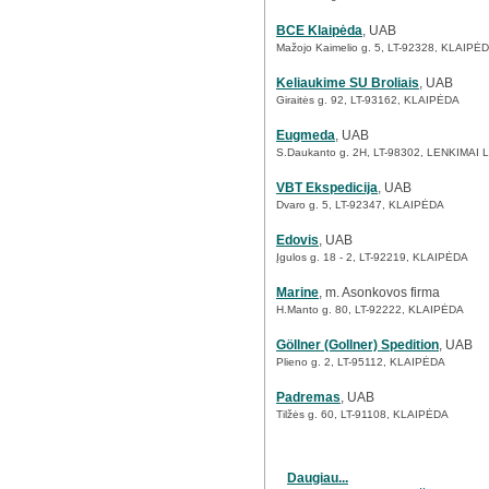
BCE Klaipėda
, UAB
Mažojo Kaimelio g. 5, LT-92328, KLAIPĖ
Keliaukime SU Broliais
, UAB
Giraitės g. 92, LT-93162, KLAIPĖDA
Eugmeda
, UAB
S.Daukanto g. 2H, LT-98302, LENKIMA
VBT Ekspedicija
, UAB
Dvaro g. 5, LT-92347, KLAIPĖDA
Edovis
, UAB
Įgulos g. 18 - 2, LT-92219, KLAIPĖDA
Marine
, m. Asonkovos firma
H.Manto g. 80, LT-92222, KLAIPĖDA
Göllner (Gollner) Spedition
, UAB
Plieno g. 2, LT-95112, KLAIPĖDA
Padremas
, UAB
Tilžės g. 60, LT-91108, KLAIPĖDA
Daugiau...