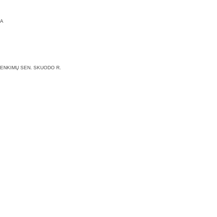
DA
I LENKIMŲ SEN. SKUODO R.