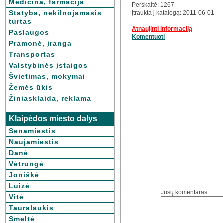
Medicina, farmacija
Perskaitė: 1267
Statyba, nekilnojamasis
Įtraukta į katalogą: 2011-06-01
turtas
Atnaujinti informaciją
Paslaugos
Komentuoti
Pramonė, įranga
Transportas
Valstybinės įstaigos
Švietimas, mokymai
Žemės ūkis
Žiniasklaida, reklama
Klaipėdos miesto dalys
Senamiestis
Naujamiestis
Danė
Vėtrungė
Joniškė
Luizė
Jūsų komentaras:
Vitė
Tauralaukis
Smeltė