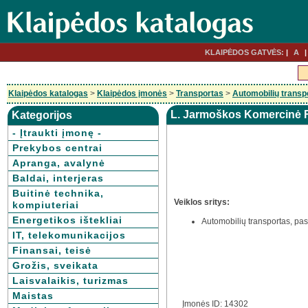
KLAIPĖDOS GATVĖS:
A
Klaipėdos katalogas
>
Klaipėdos įmonės
>
Transportas
>
Automobilių transp
L. Jarmoškos Komercinė 
Kategorijos
- Įtraukti įmonę -
Prekybos centrai
Apranga, avalynė
Baldai, interjeras
Buitinė technika,
Veiklos sritys:
kompiuteriai
Energetikos ištekliai
Automobilių transportas, pa
IT, telekomunikacijos
Finansai, teisė
Grožis, sveikata
Laisvalaikis, turizmas
Maistas
Įmonės ID: 14302