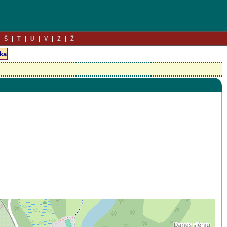
Š
T
U
V
Z
Ž