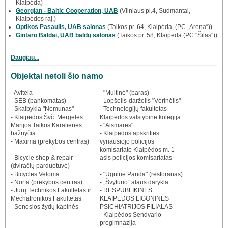
Klaipėda)
Georgian - Baltic Cooperation, UAB
(Vilniaus pl.4, Sudmantai,
Klaipėdos raj.)
Optikos Pasaulis, UAB salonas
(Taikos pr. 64, Klaipėda, (PC „Arena“))
Gintaro Baldai, UAB baldų salonas
(Taikos pr. 58, Klaipėda (PC "Šilas"))
Daugiau...
Objektai netoli šio namo
- Avitela
- "Muitinė" (baras)
- SEB (bankomatas)
- Lopšelis-darželis "Vėrinėlis"
- Skalbykla "Nemunas"
- Technologijų fakultetas -
- Klaipėdos Švč. Mergelės
Klaipėdos valstybinė kolegija
Marijos Taikos Karalienės
- "Aismarės"
bažnyčia
- Klaipėdos apskrities
- Maxima (prekybos centras)
vyriausiojo policijos
komisariato Klaipėdos m. 1-
- Bicycle shop & repair
asis policijos komisariatas
(dviračių parduotuvė)
- Bicycles Veloma
- "Ugninė Panda" (restoranas)
- Norfa (prekybos centras)
- „Švyturio“ alaus darykla
- Jūrų Technikos Fakultetas ir
- RESPUBLIKINĖS
Mechatronikos Fakultetas
KLAIPĖDOS LIGONINĖS
- Senosios žydų kapinės
PSICHIATRIJOS FILIALAS
- Klaipėdos Sendvario
progimnazija