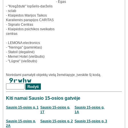
- Egas
- "Kregždutė" lopšelis-darželis
- sclab
- Klaipėdos Marijos Taikos
Karalienės parapijos CARITAS
- Signalo Centras
- Klaipėdos psichikos sveikatos
centras
- LEMONA electronics
- "Neringa" (paminklas)
- Statoil (degalinė)
- Memel Hotel (viešbutis)
- "Lūgnė" (viešbutis)
Norėdami pamatyti objektų vietą žemėlapyje, įveskite šį kodą.
Kiti namai Sausio 15-osios gatvėje
Sausio 15-osios g. 1
Sausio 15-osios g.
Sausio 15-osios g.
1T
1A
Sausio 15-osios g.
Sausio 15-osios g. 2
Sausio 15-osios g. 3
2A