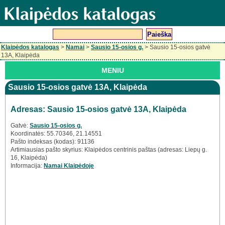
Klaipėdos katalogas
>
Namai
>
Sausio 15-osios g.
> Sausio 15-osios gatvė
13A, Klaipėda
MENIU
Sausio 15-osios gatvė 13A, Klaipėda
Adresas: Sausio 15-osios gatvė 13A, Klaipėda
Gatvė:
Sausio 15-osios g.
Koordinatės: 55.70346, 21.14551
Pašto indeksas (kodas): 91136
Artimiausias pašto skyrius: Klaipėdos centrinis paštas (adresas: Liepų g.
16, Klaipėda)
Informacija:
Namai Klaipėdoje