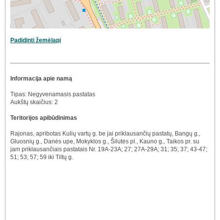
Padidinti žemėlapį
Informacija apie namą
Tipas: Negyvenamasis pastatas
Aukštų skaičius: 2
Teritorijos apibūdinimas
Rajonas, apribotas Kulių vartų g. be jai priklausančių pastatų, Bangų g.,
Gluosnių g., Danės upe, Mokyklos g., Šilutės pl., Kauno g., Taikos pr. su
jam priklausančiais pastatais Nr. 19A-23A; 27; 27A-29A; 31; 35; 37; 43-47;
51; 53; 57; 59 iki Tiltų g.