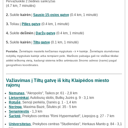
Pervažiuokite 2 žiedines sankryžas
(4.7 km, 7 minutės)
2.
Sukite
kairėn
į
Sausio 15-osios gatvę
(0.4 km, 1 minutė)
3.
Toliau į
Pilies gatvę
(0.4 km, 1 minutė)
4.
Sukite
dešinėn
į
Daržų gatvę
(0.4 km, 1 minutė)
5.
Sukite
kairėn
į
Tiltų gatvę
(0.1 km, 1 minutė)
Pastaba.
Žemėlapio mastelis keičiamas mygtukais
-
ir
+
kairėje. Žemėlapis stumdomas
rodyklių mygtukais kairėje arba tempiant pele. Maršruto pabaiga gali ne visiškai tiksliai
atitikti ieškomą vietą, kadangi sistema ieško artimiausio žinomo adreso (namo) pagal
geografines koordinates.
Važiavimas į Tiltų gatvę iš kitų Klaipėdos miesto
rajonų
Nemunas
, "Akropolis", Taikos pr. 61 - 2,8 km
Lietuvninkai
, Autobusų stotis, Butkų Juzės g. 9 - 3,1 km
Rotušė
, Senoji perkėla, Danės g. 1 - 1,4 km
Neringa
, Maxima Bazė, Šilutės pl. 35 - 5 km
Senamiestis
- 1,3 km
Šarlotė
, Prekybos centras "Rimi Hypermarket", Liepojos g. 27 - 7 km
Universitetas
, Prekybos centras "Studlendas", Herkaus Manto g. 84 - 3,1