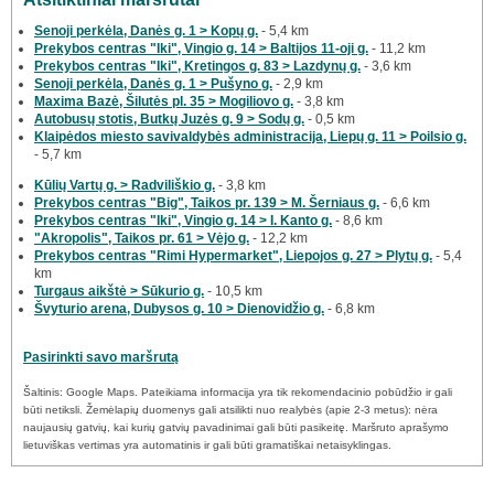
Senoji perkėla, Danės g. 1 > Kopų g.
- 5,4 km
Prekybos centras "Iki", Vingio g. 14 > Baltijos 11-oji g.
- 11,2 km
Prekybos centras "Iki", Kretingos g. 83 > Lazdynų g.
- 3,6 km
Senoji perkėla, Danės g. 1 > Pušyno g.
- 2,9 km
Maxima Bazė, Šilutės pl. 35 > Mogiliovo g.
- 3,8 km
Autobusų stotis, Butkų Juzės g. 9 > Sodų g.
- 0,5 km
Klaipėdos miesto savivaldybės administracija, Liepų g. 11 > Poilsio g.
- 5,7 km
Kūlių Vartų g. > Radviliškio g.
- 3,8 km
Prekybos centras "Big", Taikos pr. 139 > M. Šerniaus g.
- 6,6 km
Prekybos centras "Iki", Vingio g. 14 > I. Kanto g.
- 8,6 km
"Akropolis", Taikos pr. 61 > Vėjo g.
- 12,2 km
Prekybos centras "Rimi Hypermarket", Liepojos g. 27 > Plytų g.
- 5,4
km
Turgaus aikštė > Sūkurio g.
- 10,5 km
Švyturio arena, Dubysos g. 10 > Dienovidžio g.
- 6,8 km
Pasirinkti savo maršrutą
Šaltinis: Google Maps. Pateikiama informacija yra tik rekomendacinio pobūdžio ir gali
būti netiksli. Žemėlapių duomenys gali atsilikti nuo realybės (apie 2-3 metus): nėra
naujausių gatvių, kai kurių gatvių pavadinimai gali būti pasikeitę. Maršruto aprašymo
lietuviškas vertimas yra automatinis ir gali būti gramatiškai netaisyklingas.