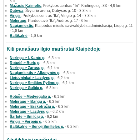
km
Mažasis Kaimelis
, Prekybos centras "Iki", Kretingos g. 83 - 4,9 km
Dubysa
, Švyturio arena, Dubysos g. 10 - 3,3 km
Vingis
, Prekybos centras "Iki", Vingio g. 14 - 7,3 km
Melnragė
, Parduotuvė "Iki", Audros g. 17 - 6 km
Naujamiestis
, Klaipėdos miesto savivaldybės administracija, Liepų g. 11
- 1,8 km
Baltikalnė
- 1,6 km
Kiti panašaus ilgio maršrutai Klaipėdoje
Neringa > I. Kanto g.
- 6,3 km
Rotušė > Burių g.
- 6,3 km
Neringa > Zarasų g.
- 6,1 km
Naujamiestis > Alksnynės g.
- 6,3 km
Lietuvninkai > Lazdynų g.
- 6,2 km
Neringa > Smilties Pylimo g.
- 6,1 km
Neringa > Gulbių g.
- 6,3 km
Rotušė > Medvėgalio g.
- 6,1 km
Melnragė > Bangų g.
- 6,3 km
Melnragė > Erškėtrožių g.
- 6,3 km
Melnragė > Lazdynų g.
- 6,2 km
Šarlotė > Smilčių g.
- 6,2 km
Vingis > Verpėjų g.
- 6,3 km
Baltikalnė > Senoji Smiltelės g.
- 6,2 km
Atsitiktiniai maršrutai