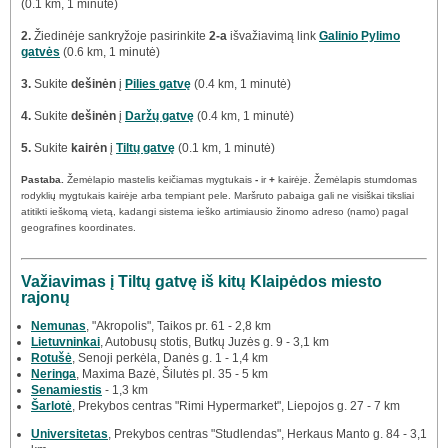
(0.1 km, 1 minutė)
2.
Žiedinėje sankryžoje pasirinkite
2-a
išvažiavimą link
Galinio Pylimo
gatvės
(0.6 km, 1 minutė)
3.
Sukite
dešinėn
į
Pilies gatvę
(0.4 km, 1 minutė)
4.
Sukite
dešinėn
į
Daržų gatvę
(0.4 km, 1 minutė)
5.
Sukite
kairėn
į
Tiltų gatvę
(0.1 km, 1 minutė)
Pastaba.
Žemėlapio mastelis keičiamas mygtukais
-
ir
+
kairėje. Žemėlapis stumdomas
rodyklių mygtukais kairėje arba tempiant pele. Maršruto pabaiga gali ne visiškai tiksliai
atitikti ieškomą vietą, kadangi sistema ieško artimiausio žinomo adreso (namo) pagal
geografines koordinates.
Važiavimas į Tiltų gatvę iš kitų Klaipėdos miesto
rajonų
Nemunas
, "Akropolis", Taikos pr. 61 - 2,8 km
Lietuvninkai
, Autobusų stotis, Butkų Juzės g. 9 - 3,1 km
Rotušė
, Senoji perkėla, Danės g. 1 - 1,4 km
Neringa
, Maxima Bazė, Šilutės pl. 35 - 5 km
Senamiestis
- 1,3 km
Šarlotė
, Prekybos centras "Rimi Hypermarket", Liepojos g. 27 - 7 km
Universitetas
, Prekybos centras "Studlendas", Herkaus Manto g. 84 - 3,1