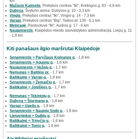
km
Mažasis Kaimelis
, Prekybos centras "Iki", Kretingos g. 83 - 4,9 km
Dubysa
, Švyturio arena, Dubysos g. 10 - 3,3 km
Vingis
, Prekybos centras "Iki", Vingio g. 14 - 7,3 km
Varpai
, Prekybos centras "Big", Taikos pr. 139 - 6,1 km
Melnragė
, Parduotuvė "Iki", Audros g. 17 - 6 km
Naujamiestis
, Klaipėdos miesto savivaldybės administracija, Liepų g. 11
- 1,8 km
Kiti panašaus ilgio maršrutai Klaipėdoje
Senamiestis > Paryžiaus Komunos g.
- 1,8 km
Senamiestis > Aguonų g.
- 1,6 km
Naujamiestis > Vežėjų g.
- 1,7 km
Nemunas > Baltijos pr.
- 1,7 km
Baltikalnė > Varnių g.
- 1,8 km
Senamiestis > Žemaičių g.
- 1,7 km
Baltikalnė > Joniškės g.
- 1,7 km
Nemunas > Tekintojų g.
- 1,7 km
Dubysa > Šturmanų g.
- 1,8 km
Varpai > Upelio g.
- 1,8 km
Senamiestis > Naujojo Sodo g.
- 1,8 km
Lietuvninkai > Gulbių g.
- 1,8 km
Baltikalnė > Trinyčių g.
- 1,6 km
Baltikalnė > Tomo g.
- 1,6 km
Atsitiktiniai maršrutai