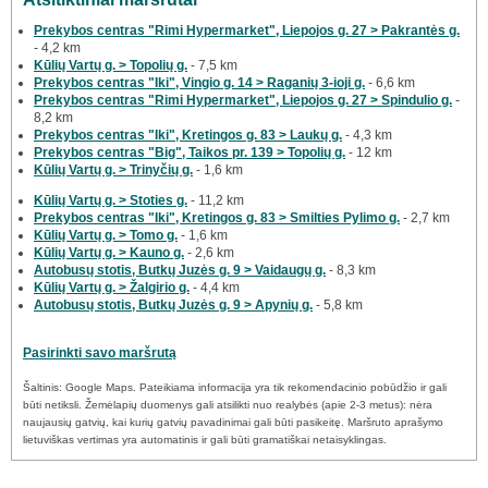
Prekybos centras "Rimi Hypermarket", Liepojos g. 27 > Pakrantės g.
- 4,2 km
Kūlių Vartų g. > Topolių g.
- 7,5 km
Prekybos centras "Iki", Vingio g. 14 > Raganių 3-ioji g.
- 6,6 km
Prekybos centras "Rimi Hypermarket", Liepojos g. 27 > Spindulio g.
-
8,2 km
Prekybos centras "Iki", Kretingos g. 83 > Laukų g.
- 4,3 km
Prekybos centras "Big", Taikos pr. 139 > Topolių g.
- 12 km
Kūlių Vartų g. > Trinyčių g.
- 1,6 km
Kūlių Vartų g. > Stoties g.
- 11,2 km
Prekybos centras "Iki", Kretingos g. 83 > Smilties Pylimo g.
- 2,7 km
Kūlių Vartų g. > Tomo g.
- 1,6 km
Kūlių Vartų g. > Kauno g.
- 2,6 km
Autobusų stotis, Butkų Juzės g. 9 > Vaidaugų g.
- 8,3 km
Kūlių Vartų g. > Žalgirio g.
- 4,4 km
Autobusų stotis, Butkų Juzės g. 9 > Apynių g.
- 5,8 km
Pasirinkti savo maršrutą
Šaltinis: Google Maps. Pateikiama informacija yra tik rekomendacinio pobūdžio ir gali
būti netiksli. Žemėlapių duomenys gali atsilikti nuo realybės (apie 2-3 metus): nėra
naujausių gatvių, kai kurių gatvių pavadinimai gali būti pasikeitę. Maršruto aprašymo
lietuviškas vertimas yra automatinis ir gali būti gramatiškai netaisyklingas.