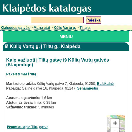
Klaipėdos gatvės
>
Maršrutai
>
Kūlių Vartų g.
>
Tiltų g.
MENIU
Iš Kūlių Vartų g. į Tiltų g., Klaipėda
Kaip važiuoti į
Tiltų
gatvę iš
Kūlių Vartų
gatvės
(Klaipėdoje)
Pakeisti maršrutą
Maršruto pradžia:
Kūlių Vartų gatvė 7, Klaipėda, 91250,
Baltikalnė
Pabaiga:
Galinė gatvė 16, Klaipėda, 91247,
Senamiestis
Atstumas gatvėmis:
1,6 km
Atstumas tiesia linija:
0,39 km
Važiavimo trukmė:
5 minutės
+
Išsamiau apie Tiltų gatvę