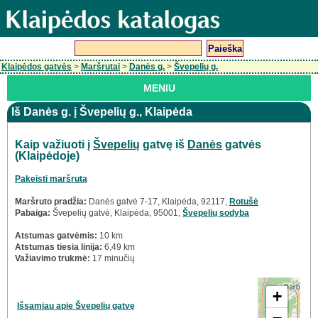
Klaipėdos gatvės
>
Maršrutai
>
Danės g.
>
Švepelių g.
MENIU
Iš Danės g. į Švepelių g., Klaipėda
Kaip važiuoti į
Švepelių
gatvę iš
Danės
gatvės
(Klaipėdoje)
Pakeisti maršrutą
Maršruto pradžia:
Danės gatvė 7-17, Klaipėda, 92117,
Rotušė
Pabaiga:
Švepelių gatvė, Klaipėda, 95001,
Švepelių sodyba
Atstumas gatvėmis:
10 km
Atstumas tiesia linija:
6,49 km
Važiavimo trukmė:
17 minučių
+
Išsamiau apie Švepelių gatvę