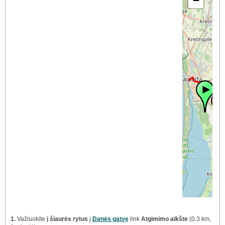
−
1.
Važiuokite
į šiaurės rytus
į
Danės gatvę
link
Atgimimo aikšte
(0.3 km,