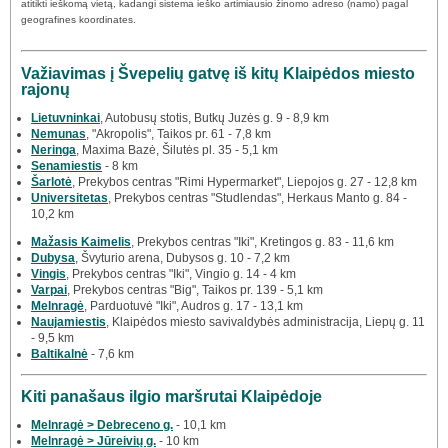
atitikti ieškomą vietą, kadangi sistema ieško artimiausio žinomo adreso (namo) pagal
geografines koordinates.
Važiavimas į Švepelių gatvę iš kitų Klaipėdos miesto
rajonų
Lietuvninkai
, Autobusų stotis, Butkų Juzės g. 9 - 8,9 km
Nemunas
, "Akropolis", Taikos pr. 61 - 7,8 km
Neringa
, Maxima Bazė, Šilutės pl. 35 - 5,1 km
Senamiestis
- 8 km
Šarlotė
, Prekybos centras "Rimi Hypermarket", Liepojos g. 27 - 12,8 km
Universitetas
, Prekybos centras "Studlendas", Herkaus Manto g. 84 -
10,2 km
Mažasis Kaimelis
, Prekybos centras "Iki", Kretingos g. 83 - 11,6 km
Dubysa
, Švyturio arena, Dubysos g. 10 - 7,2 km
Vingis
, Prekybos centras "Iki", Vingio g. 14 - 4 km
Varpai
, Prekybos centras "Big", Taikos pr. 139 - 5,1 km
Melnragė
, Parduotuvė "Iki", Audros g. 17 - 13,1 km
Naujamiestis
, Klaipėdos miesto savivaldybės administracija, Liepų g. 11
- 9,5 km
Baltikalnė
- 7,6 km
Kiti panašaus ilgio maršrutai Klaipėdoje
Melnragė > Debreceno g.
- 10,1 km
Melnragė > Jūreivių g.
- 10 km