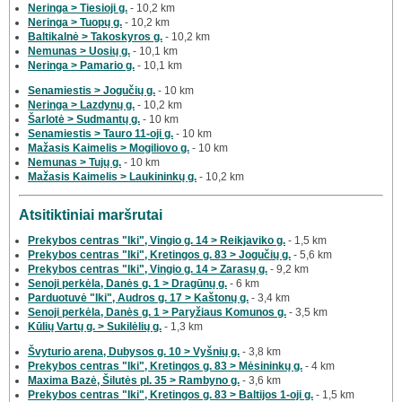
Neringa > Tiesioji g.
- 10,2 km
Neringa > Tuopų g.
- 10,2 km
Baltikalnė > Takoskyros g.
- 10,2 km
Nemunas > Uosių g.
- 10,1 km
Neringa > Pamario g.
- 10,1 km
Senamiestis > Jogučių g.
- 10 km
Neringa > Lazdynų g.
- 10,2 km
Šarlotė > Sudmantų g.
- 10 km
Senamiestis > Tauro 11-oji g.
- 10 km
Mažasis Kaimelis > Mogiliovo g.
- 10 km
Nemunas > Tujų g.
- 10 km
Mažasis Kaimelis > Laukininkų g.
- 10,2 km
Atsitiktiniai maršrutai
Prekybos centras "Iki", Vingio g. 14 > Reikjaviko g.
- 1,5 km
Prekybos centras "Iki", Kretingos g. 83 > Jogučių g.
- 5,6 km
Prekybos centras "Iki", Vingio g. 14 > Zarasų g.
- 9,2 km
Senoji perkėla, Danės g. 1 > Dragūnų g.
- 6 km
Parduotuvė "Iki", Audros g. 17 > Kaštonų g.
- 3,4 km
Senoji perkėla, Danės g. 1 > Paryžiaus Komunos g.
- 3,5 km
Kūlių Vartų g. > Sukilėlių g.
- 1,3 km
Švyturio arena, Dubysos g. 10 > Vyšnių g.
- 3,8 km
Prekybos centras "Iki", Kretingos g. 83 > Mėsininkų g.
- 4 km
Maxima Bazė, Šilutės pl. 35 > Rambyno g.
- 3,6 km
Prekybos centras "Iki", Kretingos g. 83 > Baltijos 1-oji g.
- 1,5 km