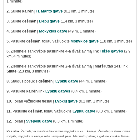
1 minutė)
2.
Sukite
kairėn
į
H. Manto gatvę
(0.1 km, 1 minutė)
3.
Sukite
dešinėn
į
Liepų gatvę
(1.4 km, 3 minutės)
4.
Sukite
dešinėn
į
Mokyklos gatvę
(49 m, 1 minutė)
5.
Pasukite
dešinėn
, toliau važiuokite
Mokyklos gatve
(1.8 km, 3 minutės)
6.
Žiedinėje sankryžoje pasirinkite
4-a
išvažiavimą link
Tilžės gatvės
(2.9
km, 4 minutės)
7.
Žiedinėje sankryžoje pasirinkite
2-a
išvažiavimą į
Maršrutas 141
link
Šilute
(2.3 km, 3 minutės)
8.
Staigus posūkis
dešinėn
į
Lypkių gatvę
(44 m, 1 minutė)
9.
Pasukite
kairėn
link
Lypkių gatvės
(0.4 km, 1 minutė)
10.
Toliau važiuokite tiesiai į
Lypkių gatvę
(0.2 km, 1 minutė)
11.
Pasukite
dešinėn
, toliau važiuokite
Lypkių gatve
(0.3 km, 1 minutė)
12.
Toliau į
Švepelių gatvę
(0.3 km, 1 minutė)
Pastaba.
Žemėlapio mastelis keičiamas mygtukais
-
ir
+
kairėje. Žemėlapis stumdomas
rodyklių mygtukais kairėje arba tempiant pele. Maršruto pabaiga gali ne visiškai tiksliai