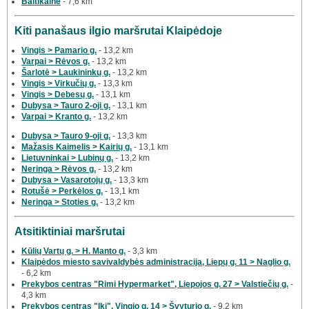
Baltikalnė
- 7,6 km
Kiti panašaus ilgio maršrutai Klaipėdoje
Vingis > Pamario g.
- 13,2 km
Varpai > Rėvos g.
- 13,2 km
Šarlotė > Laukininkų g.
- 13,2 km
Vingis > Virkučių g.
- 13,3 km
Vingis > Debesų g.
- 13,1 km
Dubysa > Tauro 2-oji g.
- 13,1 km
Varpai > Kranto g.
- 13,2 km
Dubysa > Tauro 9-oji g.
- 13,3 km
Mažasis Kaimelis > Kairių g.
- 13,1 km
Lietuvninkai > Lubinų g.
- 13,2 km
Neringa > Rėvos g.
- 13,2 km
Dubysa > Vasarotojų g.
- 13,3 km
Rotušė > Perkėlos g.
- 13,1 km
Neringa > Stoties g.
- 13,2 km
Atsitiktiniai maršrutai
Kūlių Vartų g. > H. Manto g.
- 3,3 km
Klaipėdos miesto savivaldybės administracija, Liepų g. 11 > Naglio g.
- 6,2 km
Prekybos centras "Rimi Hypermarket", Liepojos g. 27 > Valstiečių g.
-
4,3 km
Prekybos centras "Iki", Vingio g. 14 > Švyturio g.
- 9,2 km