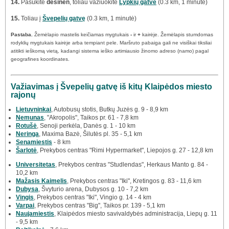
14.
Pasukite
dešinėn
, toliau važiuokite
Lypkių gatve
(0.3 km, 1 minutė)
15.
Toliau į
Švepelių gatvę
(0.3 km, 1 minutė)
Pastaba.
Žemėlapio mastelis keičiamas mygtukais
-
ir
+
kairėje. Žemėlapis stumdomas
rodyklių mygtukais kairėje arba tempiant pele. Maršruto pabaiga gali ne visiškai tiksliai
atitikti ieškomą vietą, kadangi sistema ieško artimiausio žinomo adreso (namo) pagal
geografines koordinates.
Važiavimas į Švepelių gatvę iš kitų Klaipėdos miesto
rajonų
Lietuvninkai
, Autobusų stotis, Butkų Juzės g. 9 - 8,9 km
Nemunas
, "Akropolis", Taikos pr. 61 - 7,8 km
Rotušė
, Senoji perkėla, Danės g. 1 - 10 km
Neringa
, Maxima Bazė, Šilutės pl. 35 - 5,1 km
Senamiestis
- 8 km
Šarlotė
, Prekybos centras "Rimi Hypermarket", Liepojos g. 27 - 12,8 km
Universitetas
, Prekybos centras "Studlendas", Herkaus Manto g. 84 -
10,2 km
Mažasis Kaimelis
, Prekybos centras "Iki", Kretingos g. 83 - 11,6 km
Dubysa
, Švyturio arena, Dubysos g. 10 - 7,2 km
Vingis
, Prekybos centras "Iki", Vingio g. 14 - 4 km
Varpai
, Prekybos centras "Big", Taikos pr. 139 - 5,1 km
Naujamiestis
, Klaipėdos miesto savivaldybės administracija, Liepų g. 11
- 9,5 km