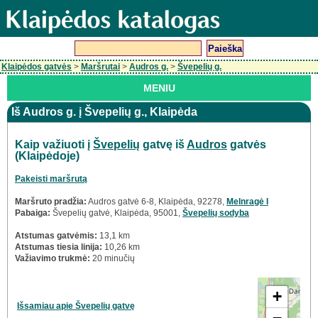
Klaipėdos gatvės
>
Maršrutai
>
Audros g.
>
Švepelių g.
MENIU
Iš Audros g. į Švepelių g., Klaipėda
Kaip važiuoti į
Švepelių
gatvę iš
Audros
gatvės
(Klaipėdoje)
Pakeisti maršrutą
Maršruto pradžia:
Audros gatvė 6-8, Klaipėda, 92278,
Melnragė I
Pabaiga:
Švepelių gatvė, Klaipėda, 95001,
Švepelių sodyba
Atstumas gatvėmis:
13,1 km
Atstumas tiesia linija:
10,26 km
Važiavimo trukmė:
20 minučių
+
Išsamiau apie Švepelių gatvę