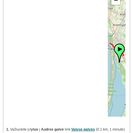
−
1.
Važiuokite
į rytus
į
Audros gatvė
link
Vaivos gatvės
(0.1 km, 1 minutė)