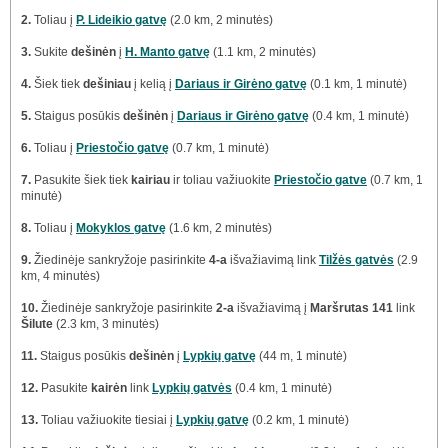
2.
Toliau į
P. Lideikio gatvę
(2.0 km, 2 minutės)
3.
Sukite
dešinėn
į
H. Manto gatvę
(1.1 km, 2 minutės)
4.
Šiek tiek
dešiniau
į kelią į
Dariaus ir Girėno gatvę
(0.1 km, 1 minutė)
5.
Staigus posūkis
dešinėn
į
Dariaus ir Girėno gatvę
(0.4 km, 1 minutė)
6.
Toliau į
Priestočio gatvę
(0.7 km, 1 minutė)
7.
Pasukite šiek tiek
kairiau
ir toliau važiuokite
Priestočio gatve
(0.7 km, 1
minutė)
8.
Toliau į
Mokyklos gatvę
(1.6 km, 2 minutės)
9.
Žiedinėje sankryžoje pasirinkite
4-a
išvažiavimą link
Tilžės gatvės
(2.9
km, 4 minutės)
10.
Žiedinėje sankryžoje pasirinkite
2-a
išvažiavimą į
Maršrutas 141
link
Šilute
(2.3 km, 3 minutės)
11.
Staigus posūkis
dešinėn
į
Lypkių gatvę
(44 m, 1 minutė)
12.
Pasukite
kairėn
link
Lypkių gatvės
(0.4 km, 1 minutė)
13.
Toliau važiuokite tiesiai į
Lypkių gatvę
(0.2 km, 1 minutė)