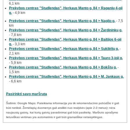
6,1 km
Prekybos centras "Studlendas", Herkaus Manto g. 84 > Raganių 4-oji
g.
- 4,9 km
Prekybos centras "Studlendas", Herkaus Manto g. 84 > Naglio g.
- 7,5
km
Prekybos centras "Studlendas", Herkaus Manto g. 84 > Žardininkų g.
- 7,8 km
Prekybos centras "Studlendas", Herkaus Manto g. 84 > Baltijos 6-oji
g.
- 3,3 km
Prekybos centras "Studlendas", Herkaus Manto g. 84 > Sukilėlių g.
-
2,1 km
Prekybos centras "Studlendas", Herkaus Manto g. 84 > Tauro 3-ioji g.
- 5,9 km
Prekybos centras "Studlendas", Herkaus Manto g. 84 > Bokštų g.
-
1,5 km
Prekybos centras "Studlendas", Herkaus Manto g. 84 > M. Jankaus g.
- 6,6 km
Pasirinkti savo maršrutą
Šaltinis: Google Maps. Pateikiama informacija yra tik rekomendacinio pobūdžio ir gali
būti netiksli. Žemėlapių duomenys gali atsilikti nuo realybės (apie 2-3 metus): nėra
naujausių gatvių, kai kurių gatvių pavadinimai gali būti pasikeitę. Maršruto aprašymo
lietuviškas vertimas yra automatinis ir gali būti gramatiškai netaisyklingas.