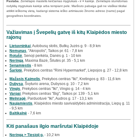
Pastaba.
Žemėlapio mastelis keičiamas mygtukais
-
ir
+
kairėje. Žemėlapis stumdomas
rodyklių mygtukais kairėje arba tempiant pele. Maršruto pabaiga gali ne visiškai tiksliai
atitikti ieškomą vietą, kadangi sistema ieško artimiausio žinomo adreso (namo) pagal
geografines koordinates.
Važiavimas į Švepelių gatvę iš kitų Klaipėdos miesto
rajonų
Lietuvninkai
, Autobusų stotis, Butkų Juzės g. 9 - 8,9 km
Nemunas
, "Akropolis", Taikos pr. 61 - 7,8 km
Rotušė
, Senoji perkėla, Danės g. 1 - 10 km
Neringa
, Maxima Bazė, Šilutės pl. 35 - 5,1 km
Senamiestis
- 8 km
Šarlotė
, Prekybos centras "Rimi Hypermarket", Liepojos g. 27 - 12,8 km
Mažasis Kaimelis
, Prekybos centras "Iki", Kretingos g. 83 - 11,6 km
Dubysa
, Švyturio arena, Dubysos g. 10 - 7,2 km
Vingis
, Prekybos centras "Iki", Vingio g. 14 - 4 km
Varpai
, Prekybos centras "Big", Taikos pr. 139 - 5,1 km
Melnragė
, Parduotuvė "Iki", Audros g. 17 - 13,1 km
Naujamiestis
, Klaipėdos miesto savivaldybės administracija, Liepų g. 11
- 9,5 km
Baltikalnė
- 7,6 km
Kiti panašaus ilgio maršrutai Klaipėdoje
Neringa > Tiesioji g.
- 10,2 km