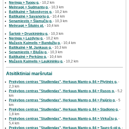
Neringa > Tuopų g.
- 10,2 km
Melnragė > Sudmantų g.
- 10,3 km
Baltikalnė > Takoskyros g.
- 10,2 km
Baltikalnė > Savanorių g.
- 10,4 km
Senamiestis > Šlamučių g.
- 10,3 km
Melnragė > Šilutės pl.
- 10,4 km
Šarlotė > Druskininkų g.
- 10,3 km
Neringa > Lazdynų g.
- 10,2 km
Mažasis Kaimelis > Bandužių g.
- 10,4 km
Baltikalnė > M. Jankaus g.
- 10,3 km
Senamiestis > Blušių g.
- 10,3 km
Baltikalnė > Perkūno g.
- 10,4 km
Mažasis Kaimelis > Laukininkų g.
- 10,2 km
Atsitiktiniai maršrutai
Prekybos centras "Studlendas", Herkaus Manto g. 84 > Plytinės g.
-
2,3 km
Prekybos centras "Studlendas", Herkaus Manto g. 84 > Rasos g.
- 5,2
km
Prekybos centras "Studlendas", Herkaus Manto g. 84 > Pajūrio g.
- 5
km
Prekybos centras "Studlendas", Herkaus Manto g. 84 > Stadiono g.
-
1,8 km
Prekybos centras "Studlendas", Herkaus Manto g. 84 > Virkučių g.
-
5,4 km
Prekybos centras "Studlendas", Herkaus Manto g. 84 > Tauro 6-oji g.
-