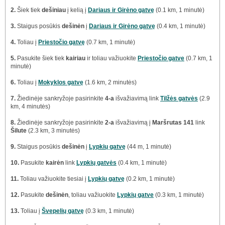
2.
Šiek tiek
dešiniau
į kelią į
Dariaus ir Girėno gatvę
(0.1 km, 1 minutė)
3.
Staigus posūkis
dešinėn
į
Dariaus ir Girėno gatvę
(0.4 km, 1 minutė)
4.
Toliau į
Priestočio gatvę
(0.7 km, 1 minutė)
5.
Pasukite šiek tiek
kairiau
ir toliau važiuokite
Priestočio gatve
(0.7 km, 1
minutė)
6.
Toliau į
Mokyklos gatvę
(1.6 km, 2 minutės)
7.
Žiedinėje sankryžoje pasirinkite
4-a
išvažiavimą link
Tilžės gatvės
(2.9
km, 4 minutės)
8.
Žiedinėje sankryžoje pasirinkite
2-a
išvažiavimą į
Maršrutas 141
link
Šilute
(2.3 km, 3 minutės)
9.
Staigus posūkis
dešinėn
į
Lypkių gatvę
(44 m, 1 minutė)
10.
Pasukite
kairėn
link
Lypkių gatvės
(0.4 km, 1 minutė)
11.
Toliau važiuokite tiesiai į
Lypkių gatvę
(0.2 km, 1 minutė)
12.
Pasukite
dešinėn
, toliau važiuokite
Lypkių gatve
(0.3 km, 1 minutė)
13.
Toliau į
Švepelių gatvę
(0.3 km, 1 minutė)