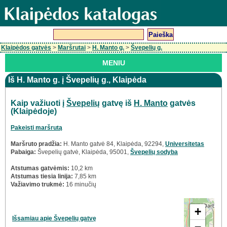
Klaipėdos gatvės
>
Maršrutai
>
H. Manto g.
>
Švepelių g.
MENIU
Iš H. Manto g. į Švepelių g., Klaipėda
Kaip važiuoti į
Švepelių
gatvę iš
H. Manto
gatvės
(Klaipėdoje)
Pakeisti maršrutą
Maršruto pradžia:
H. Manto gatvė 84, Klaipėda, 92294,
Universitetas
Pabaiga:
Švepelių gatvė, Klaipėda, 95001,
Švepelių sodyba
Atstumas gatvėmis:
10,2 km
Atstumas tiesia linija:
7,85 km
Važiavimo trukmė:
16 minučių
+
Išsamiau apie Švepelių gatvę