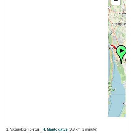
−
1.
Važiuokite
į pietus
į
H. Manto gatvę
(0.3 km, 1 minutė)